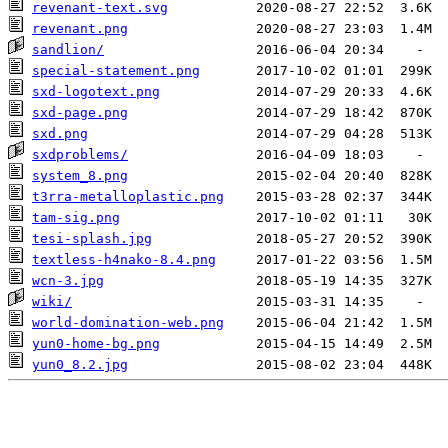
revenant-text.svg
revenant.png
sandlion/
special-statement.png
sxd-logotext.png
sxd-page.png
sxd.png
sxdproblems/
system_8.png
t3rra-metalloplastic.png
tam-sig.png
tesi-splash.jpg
textless-h4nako-8.4.png
wcn-3.jpg
wiki/
world-domination-web.png
yun0-home-bg.png
yun0_8.2.jpg