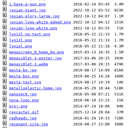
i-have-a-gun.png
jovian-giant.jpg
jovian-glory-large.jpg
jovian-logo-white-edged.png
jovian-logo-white.png
lyn13l-no-text.png
lyn13l.png
lyniel.png
megascreen_8_home_bg.png
megavi0let-3-poster.jpg
megavi0let-3.webm
mesta-bg.jpg
mesta-box.png
mesta-text.svg
metalloplastic-home.jpg
nanosec9.jpg
nova-logo.png
proj.png
raycaster.gif
redheads.jpg
revenant-site.jpg