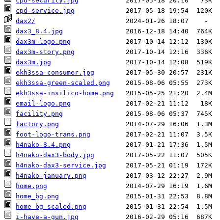
cpd-security.jpg
cpd-service.jpg
dax2/
dax3_8.4.jpg
dax3m-logo.png
dax3m-story.png
dax3m.jpg
ekh3ssa-consumer.jpg
ekh3ssa-green-scaled.png
ekh3ssa-insilico-home.png
email-logo.png
facility.png
factory.png
foot-logo-trans.png
h4nako-8.4.png
h4nako-dax3-body.jpg
h4nako-dax3-service.jpg
h4nako-january.png
home.png
home_bg.png
home_bg_scaled.png
i-have-a-gun.jpg