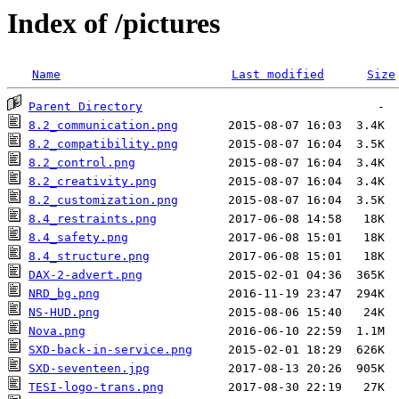
Index of /pictures
Name
Last modified
Size
Parent Directory
8.2_communication.png
8.2_compatibility.png
8.2_control.png
8.2_creativity.png
8.2_customization.png
8.4_restraints.png
8.4_safety.png
8.4_structure.png
DAX-2-advert.png
NRD_bg.png
NS-HUD.png
Nova.png
SXD-back-in-service.png
SXD-seventeen.jpg
TESI-logo-trans.png