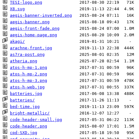
TESI-logo.png
X8.svg
aegis-banner-inverted.png
aegis-banner.png
aegis-front-fade.png
aegis-home-page.png
akagi/
arachne-front.jpg
as7ra-post.png
atheria.png
atos-h-mp-1.png
atos-h-mp-2.png
atos-h-mp-3.png
atos-h-web.jpg
batteries.jpg
batteries/
bed-time.jpg
bright-metallic/
code-header-small.jpg
code-header.png
cpd-SXD.jpg