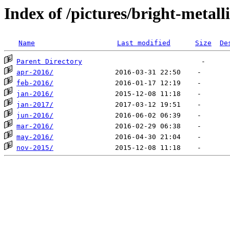
Index of /pictures/bright-metall
Name
Last modified
Size
De
Parent Directory
apr-2016/
feb-2016/
jan-2016/
jan-2017/
jun-2016/
mar-2016/
may-2016/
nov-2015/