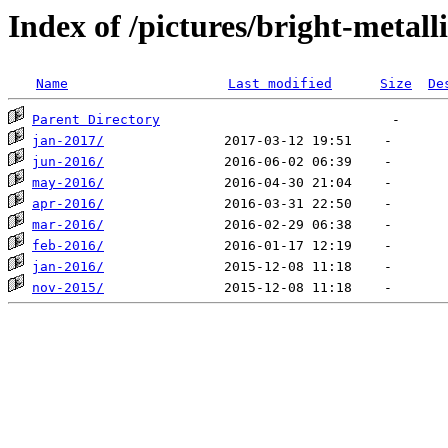
Index of /pictures/bright-metall
Name
Last modified
Size
De
Parent Directory
jan-2017/
jun-2016/
may-2016/
apr-2016/
mar-2016/
feb-2016/
jan-2016/
nov-2015/